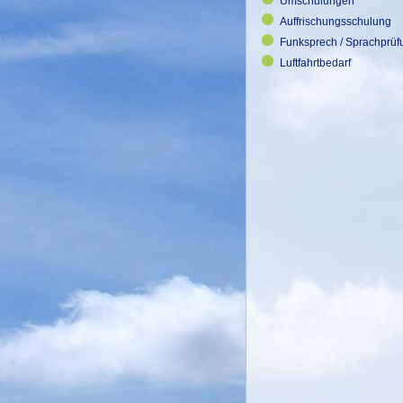
Umschulungen
Auffrischungsschulung
Funksprech / Sprachprüf
Luftfahrtbedarf