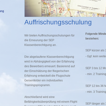
ung
Auffrischungsschulung
Folgende Mind
Wir bieten Auffrischungsschulungen für
bestehen:
die Erneurung der SEP
Klassenberechtigung an.
SEP kürzer als 
- Ggf. kein weit
Die abgelaufene Klassenberechtigung
wird in Abhängigkeit von der Erfahrung
des Bewerbers erneuert. Basierend auf
SEP 3 bis 12 M
der Einschätzung der fliegerischen
- min. 2 Trainin
Erfahrung entwickelt die Flugschule
Geisenfelder ein individuelles
Trainingsprogramm.
SEP 12 bis 36 
- min. 3 Trainin
Abschließend wird eine
Befähigkeitsüberprüfung mit einem Flight
SEP länger als