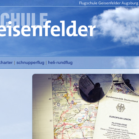
Flugschule Geisenfelder Augsburg 
charter
|
schnupperflug
|
heli-rundflug