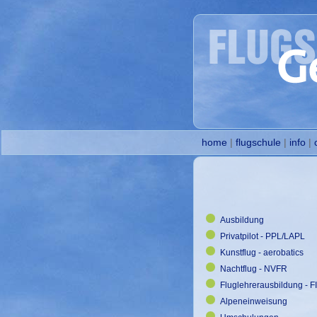
home
|
flugschule
|
info
|
Ausbildung
Privatpilot - PPL/LAPL
Kunstflug - aerobatics
Nachtflug - NVFR
Fluglehrerausbildung - FI
Alpeneinweisung